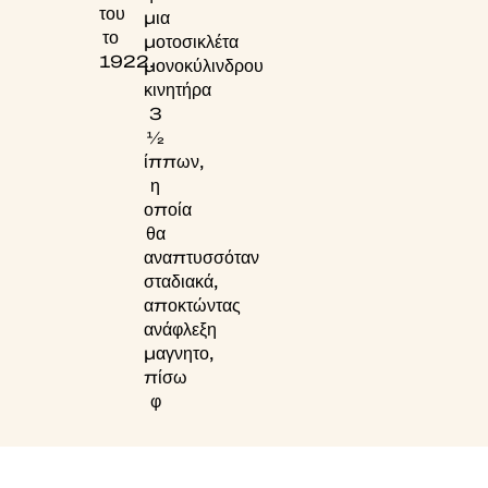
του
μια
το
μοτοσικλέτα
1922.
μονοκύλινδρου
κινητήρα
3
1⁄2
ίππων,
η
οποία
θα
αναπτυσσόταν
σταδιακά,
αποκτώντας
ανάφλεξη
μαγνητο,
πίσω
φ