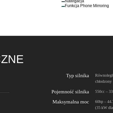
Nawigacja
Funkcja Phone Mirroring
CZNE
Typ silnika
Równoległ
chłodzony 
Pojemność silnika
550cc – 33
Maksymalna moc
60hp – 44.
(35 kW dl