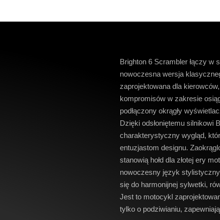
Brighton 6 Scrambler łączy w s
nowoczesna wersja klasyczneg
zaprojektowana dla kierowców,
kompromisów w zakresie osiąg
podłączony okrągły wyświetlacz
Dzięki odsłoniętemu silnikowi 
charakterystyczny wygląd, któr
entuzjastom designu. Zaokrąglo
stanowią hołd dla złotej ery m
nowoczesny język stylistyczny.
się do harmonijnej sylwetki, ró
Jest to motocykl zaprojektowa
tylko o podziwianiu, zapewniaj