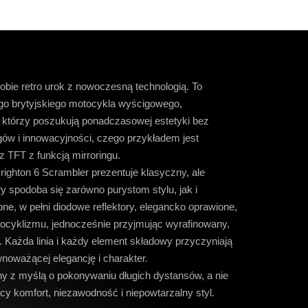
obie retro urok z nowoczesną technologią. To
o brytyjskiego motocykla wyścigowego,
 którzy poszukują ponadczasowej estetyki bez
ów i innowacyjności, czego przykładem jest
 TFT z funkcją mirroringu.
Brighton 6 Scrambler prezentuje klasyczny, ale
y spodoba się zarówno purystom stylu, jak i
ne, w pełni diodowe reflektory, elegancko oprawione,
otocyklizmu, jednocześnie przyjmując wyrafinowany,
 Każda linia i każdy element składowy przyczyniają
wnoważącej elegancję i charakter.
ny z myślą o pokonywaniu długich dystansów, a nie
ący komfort, niezawodność i niepowtarzalny styl.