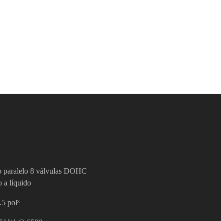
co paralelo 8 válvulas DOHC
 a líquido
.5 pol³