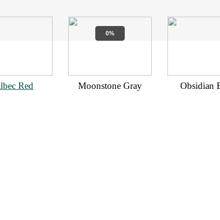
0%
lbec Red
Moonstone Gray
Obsidian 